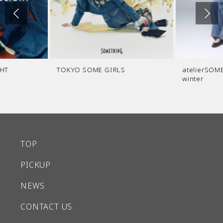
E GIRLS
atelierSOMETHING 2026fall＆
SO
winter
初
TOP
PICKUP
NEWS
CONTACT US